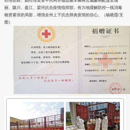
经理邵辉、副经理袁安平共同带领运输车辆将次氯酸钠配送至瑞
丽、陇川、盈江、梁河抗击疫情指挥部。有力地缓解防控一线消毒
物资紧张的局面，增强全州上下抗击肺炎疫情的信心。（杨晓霞
/文
图）